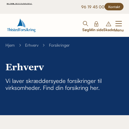
96 19 45 00
Kontakt
Søg
Min side
Skade
Menu
Hjem
Erhverv
Forsikringer
Erhverv
Vi laver skræddersyede forsikringer til
virksomheder. Find din forsikring her.