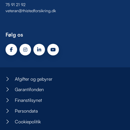
75 91 21 92
veteran@thistedforsikring.dk
Følg os
Afgifter og gebyrer
Garantifonden
Finanstilsynet
Persondata
Cookiepolitik