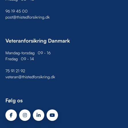
96 19 45 00
post@thistedforsikring.dk
Veteranforsikring Danmark
Mandag-torsdag
09
-
16
Fredag
09
-
14
75 91 21 92
veteran@thistedforsikring.dk
Følg os