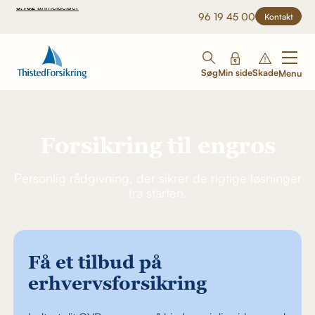
96 19 45 00
Kontakt
Søg
Min side
Skade
Menu
Forsikring til engros
Personlig rådgivning, der sikrer de rigtige løsninger
fra starten.
Få et tilbud på
erhvervsforsikring