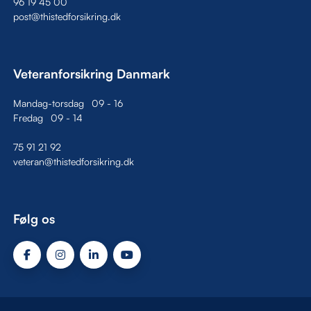
96 19 45 00
post@thistedforsikring.dk
Veteranforsikring Danmark
Mandag-torsdag
09
-
16
Fredag
09
-
14
75 91 21 92
veteran@thistedforsikring.dk
Følg os