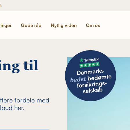
k
ringer
Gode råd
Nyttig viden
Om os
ng til
 flere fordele med
ilbud her.