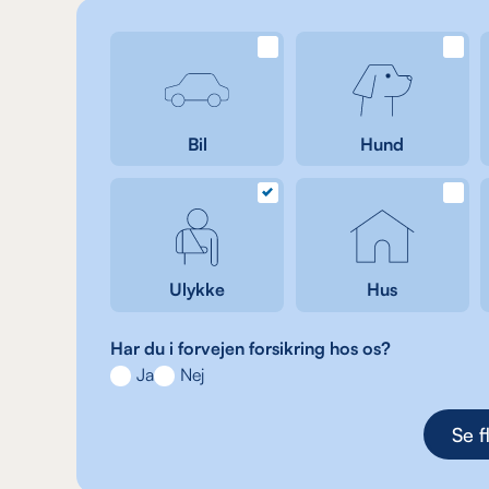
Bil
Hund
Ulykke
Hus
Har du i forvejen forsikring hos os?
Ja
Nej
Se f