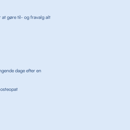
t gøre til- og fravalg alt
ngende dage efter en
r osteopat