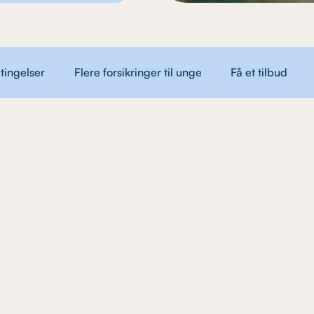
tingelser
Flere forsikringer til unge
Få et tilbud