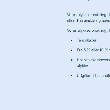
Vores ulykkesforsikring t
efter dine ønsker og beho
Vores ulykkesforsikring t
Tandskader
Fra 5 % eller 10 % 
Hospitalskompensat
ulykke
Udgifter til behand