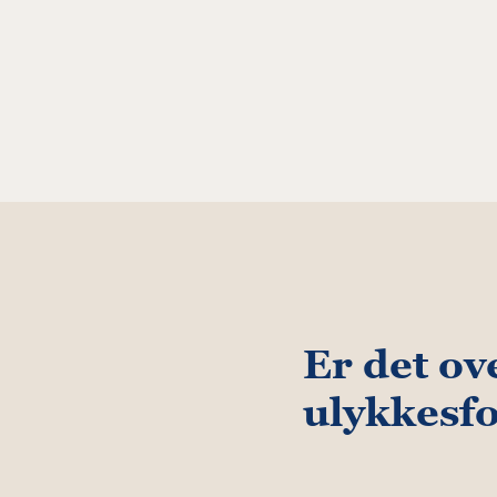
Er det ov
ulykkesf