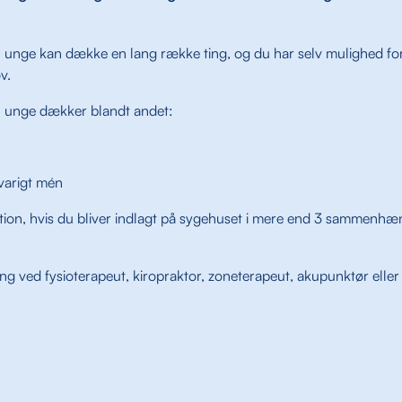
il unge kan dække en lang række ting, og du har selv mulighed for a
v.
il unge dækker blandt andet:
varigt mén
ion, hvis du bliver indlagt på sygehuset i mere end 3 sammenhæ
ling ved fysioterapeut, kiropraktor, zoneterapeut, akupunktør elle