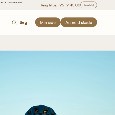
Ring til os:
96 19 45 00
Kontakt
Søg
Min side
Anmeld skade