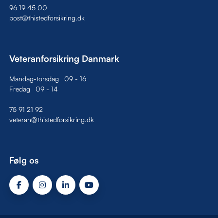
96 19 45 00
post@thistedforsikring.dk
Veteranforsikring Danmark
Mandag-torsdag
09
-
16
Fredag
09
-
14
75 91 21 92
veteran@thistedforsikring.dk
Følg os