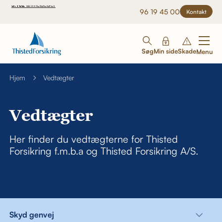
96 19 45 00
Kontakt
Søg
Min side
Skade
Menu
Hjem
Vedtægter
Vedtægter
Her finder du vedtægterne for Thisted
Forsikring f.m.b.a og Thisted Forsikring A/S.