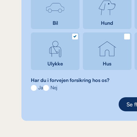
Bil
Hund
Ulykke
Hus
Har du i forvejen forsikring hos os?
Ja
Nej
Se f