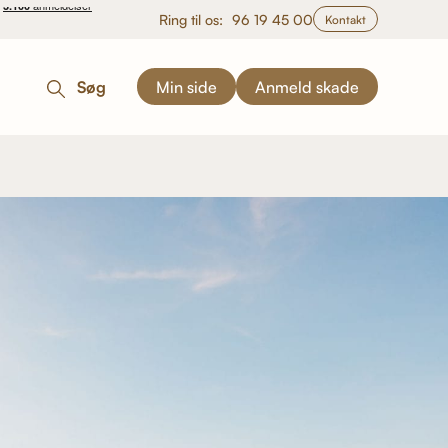
Ring til os:
96 19 45 00
Kontakt
Søg
Min side
Anmeld skade