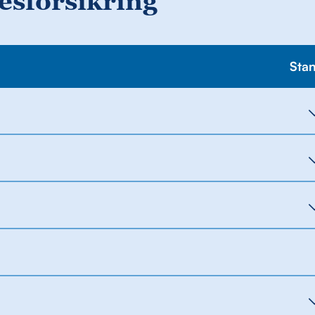
esforsikring
Sta