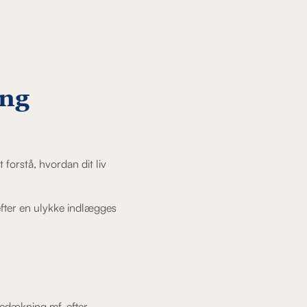
ing
t forstå, hvordan dit liv
efter en ulykke indlægges
sedækning mf. efter