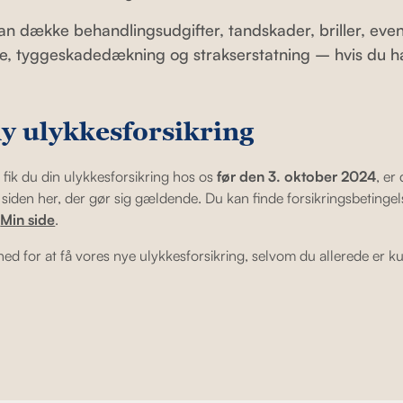
an dække behandlingsudgifter, tandskader, briller, eve
lde, tyggeskadedækning og strakserstatning – hvis du ha
ny ulykkesforsikring
fik du din ulykkesforsikring hos os
før den 3. oktober 2024
, er
iden her, der gør sig gældende. Du kan finde forsikringsbetingel
å
Min side
.
hed for at få vores nye ulykkesforsikring, selvom du allerede er ku