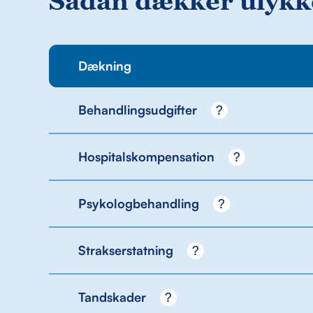
Sådan dækker ulykk
Dækning
Behandlingsudgifter
?
Hospitalskompensation
?
Psykologbehandling
?
Strakserstatning
?
Tandskader
?