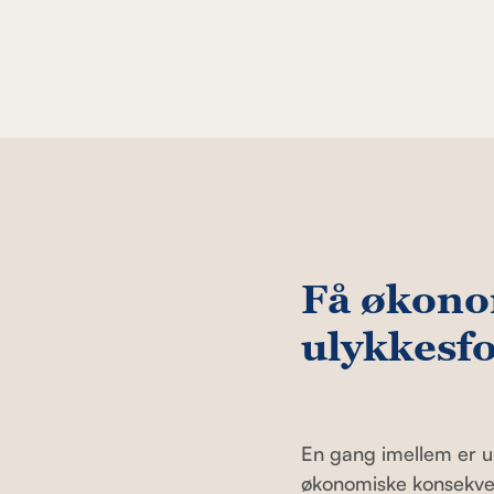
Få økono
ulykkesfo
En gang imellem er u
økonomiske konsekven