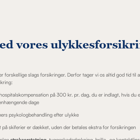
ed vores ulykkesforsikr
r forskellige slags forsikringer. Derfor tager vi os altid god tid til a
ikring:
hospitalskompensation på 300 kr. pr. dag, du er indlagt, hvis du 
menhængende dage
mers psykologbehandling efter ulykke
 på skiferier er dækket, uden der betales ekstra for forsikringen
vælge
strakserstatning
, tyggeskadedækning, brille- og kontaktlin