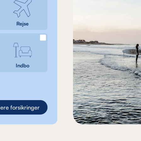
Rejse
Indbo
lere forsikringer