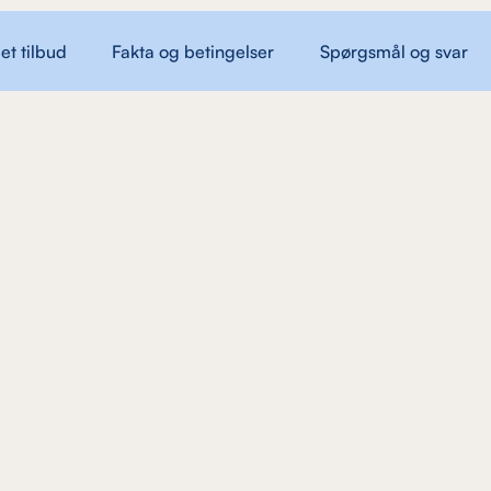
et tilbud
Fakta og betingelser
Spørgsmål og svar