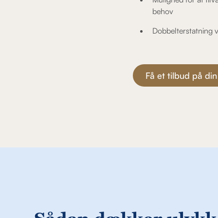
behov
Dobbelterstatning v
Få et tilbud på din