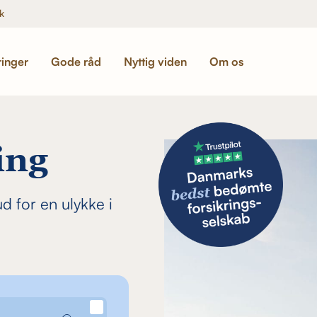
k
ringer
Gode råd
Nyttig viden
Om os
ing
 for en ulykke i