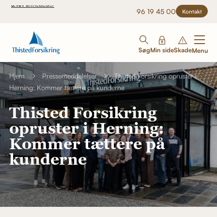
96 19 45 00
Kontakt
Søg
Min side
Skade
Menu
Hjem
Pressemeddelelser
Thisted Forsikring opruster i
Herning: Kommer tættere på kunderne
Thisted Forsikring
opruster i Herning:
Kommer tættere på
kunderne