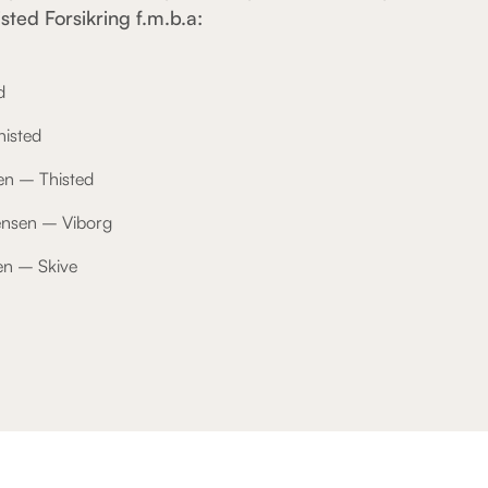
isted Forsikring f.m.b.a:
d
histed
en – Thisted
ensen – Viborg
en – Skive