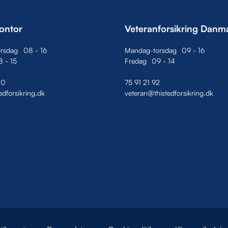
ontor
Veteranforsikring Danm
rsdag
08
-
16
Mandag-torsdag
09
-
16
8
-
15
Fredag
09
-
14
00
75 91 21 92
edforsikring.dk
veteran@thistedforsikring.dk