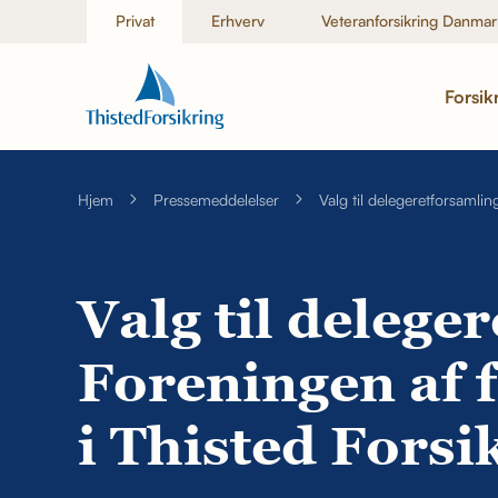
Privat
Erhverv
Veteranforsikring Danmar
Forsik
Hjem
Pressemeddelelser
Valg til delegeretforsamli
Valg til delege
Foreningen af 
i Thisted Forsi