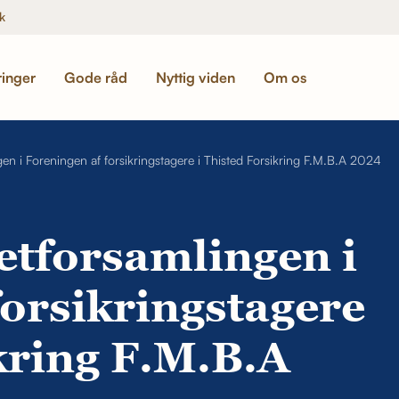
k
ringer
Gode råd
Nyttig viden
Om os
ngen i Foreningen af forsikringstagere i Thisted Forsikring F.M.B.A 2024
retforsamlingen i
forsikringstagere
kring F.M.B.A