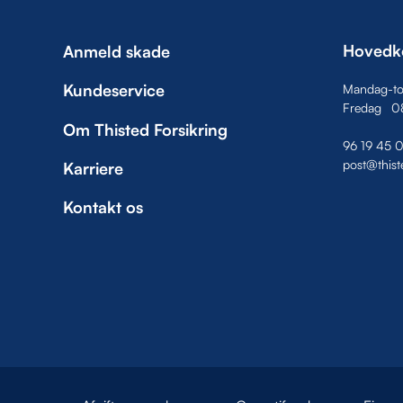
Hovedk
Anmeld skade
Kundeservice
Mandag-to
Fredag
0
Om Thisted Forsikring
96 19 45 
post@thist
Karriere
Kontakt os