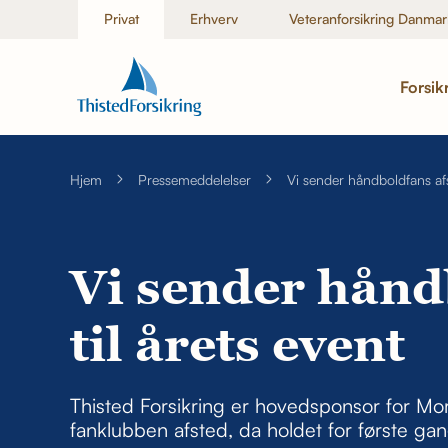
Privat
Erhverv
Veteranforsikring Danmar
Forsik
Hjem
Pressemeddelelser
Vi sender håndboldfans afst
Vi sender hånd
til årets event
Thisted Forsikring er hovedsponsor for Mor
fanklubben afsted, da holdet for første gan