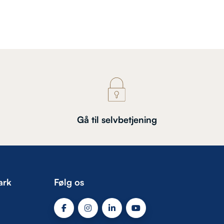
Gå til selvbetjening
ark
Følg os