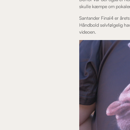
skulle kæmpe om pokalen t
Santander Final4 er året
Håndbold selvfølgelig hav
videoen.
Videoafspiller