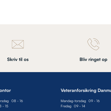
Skriv til os
Bliv ringet op
ontor
Veteranforsikring Danm
rsdag
08
-
16
Mandag-torsdag
09
-
16
8
-
15
Fredag
09
-
14