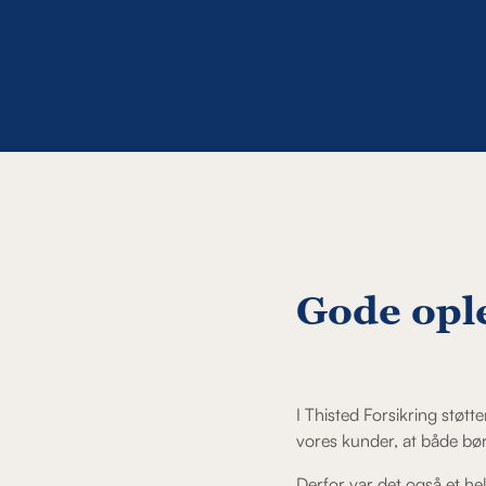
Gode ople
I Thisted Forsikring støtt
vores kunder, at både bø
Derfor var det også et he