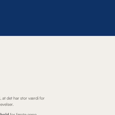
, at det har stor værdi for
evelser.
dbold
for første gang