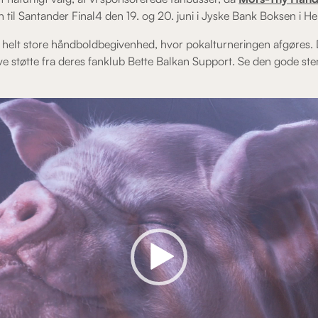
il Santander Final4 den 19. og 20. juni i Jyske Bank Boksen i He
s helt store håndboldbegivenhed, hvor pokalturneringen afgøres.
e støtte fra deres fanklub Bette Balkan Support. Se den gode ste