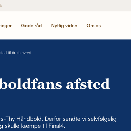
k
ringer
Gode råd
Nyttig viden
Om os
ed til årets event
boldfans afsted
s-Thy Håndbold. Derfor sendte vi selvfølgelig
g skulle kæmpe til Final4.