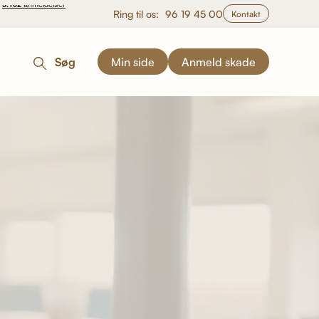
Ring til os:
96 19 45 00
Kontakt
Søg
Min side
Anmeld skade