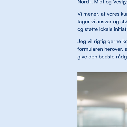
Nord-, Midt og Vestjy
Vi mener, at vores ku
tager vi ansvar og st
og støtte lokale initia
Jeg vil rigtig gerne
formularen herover, så
give den bedste rådgi
Videoafspiller