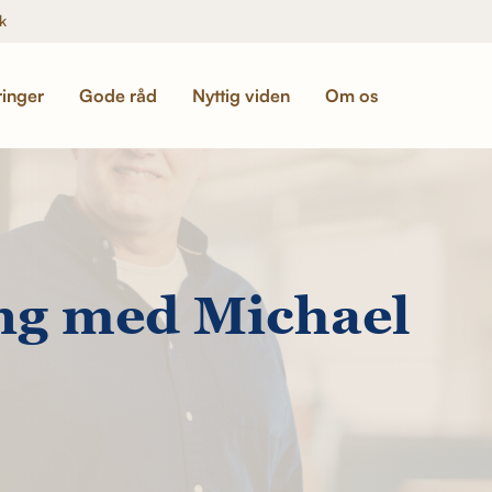
k
ringer
Gode råd
Nyttig viden
Om os
ing med Michael