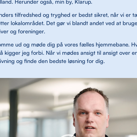
lland. Herunder også, min by, Klarup.
nders tilfredshed og tryghed er bedst sikret, når vi er 
øtter lokalområdet. Det gør vi blandt andet ved at brug
tiver og foreninger.
 komme ud og møde dig på vores fælles hjemmebane. Hv
 kigger jeg forbi. Når vi mødes ansigt til ansigt over e
vning og finde den bedste løsning for dig.