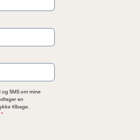
ail og SMS om mine
odtager en
ykke tilbage.
.
*