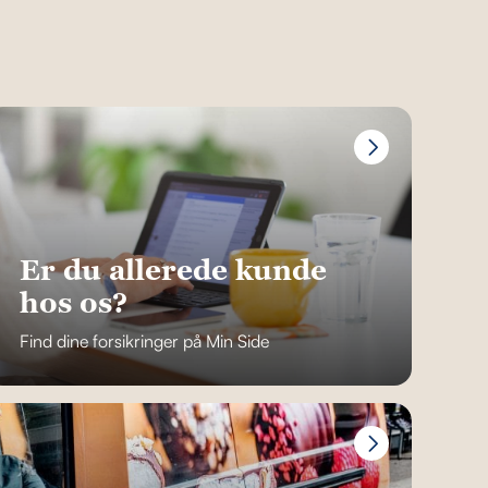
Er du allerede kunde
hos os?
Find dine forsikringer på Min Side