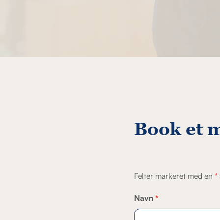
Book et 
Felter markeret med en
*
Navn
*