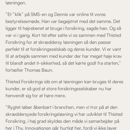
løsningen.
”Et ”klik” på SMS-en og Dennis var online til vores
bestyrelsesmøde. Han var begejstret med det samme. Det
ligger til højrebenet at bruge i forsikring, sagde han. Og så
var vi i gang. Kort tid efter satte vi os sammen med Thisted
Forsikring for at skræddersy løsningen så den passer
perfekt til et forsikringsselskab og deres kunder. Vi er vant
til at arbejde sammen med kunder der har meget høje krav
til blandt andet it-sikkerhed, så det kørte godt fra starten,”
fortæller Thomas Baun.
Thisted Forsikrings idé om at løsningen kan bruges til deres
kunder, er så god at store forsikringsselskaber nu har
henvendt sig for at høre mere.
”Rygtet løber åbenbart i branchen, men vi tror på at den
skræddersyede forsikringsløsning vi har udviklet til Thisted
Forsikring, i høj grad skyldes den måde vi samarbejder på
her i Thy. Innovationen går hurtigt her, fordi vi ikke laver