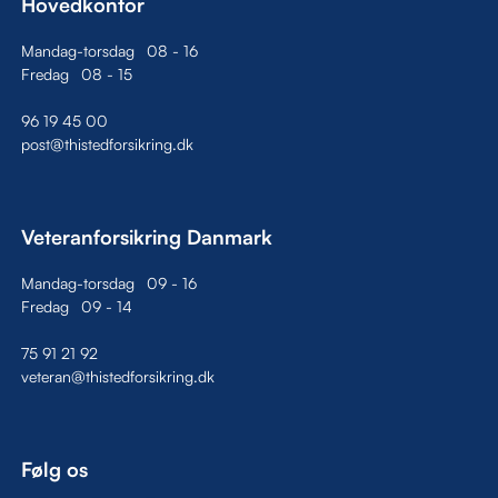
Hovedkontor
Mandag-torsdag
08
-
16
Fredag
08
-
15
96 19 45 00
post@thistedforsikring.dk
Veteranforsikring Danmark
Mandag-torsdag
09
-
16
Fredag
09
-
14
75 91 21 92
veteran@thistedforsikring.dk
Følg os