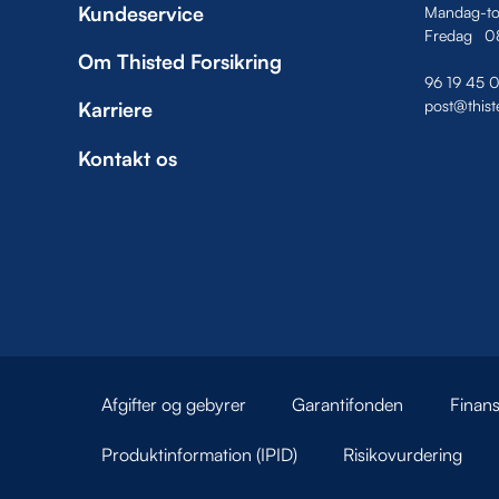
Kundeservice
Mandag-to
Fredag
0
Om Thisted Forsikring
96 19 45 
post@thist
Karriere
Kontakt os
Afgifter og gebyrer
Garantifonden
Finans
Produktinformation (IPID)
Risikovurdering