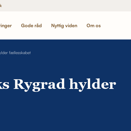
k
ringer
Gode råd
Nyttig viden
Om os
lder fællesskabet
s Rygrad hylder