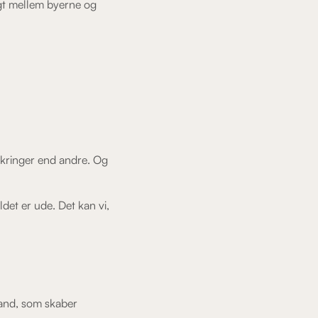
ngt mellem byerne og
sikringer end andre. Og
ldet er ude. Det kan vi,
lland, som skaber