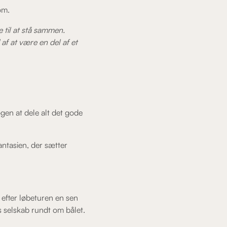
om.
e til at stå sammen.
 af at være en del af et
gen at dele alt det gode
antasien, der sætter
t efter løbeturen en sen
ns selskab rundt om bålet.