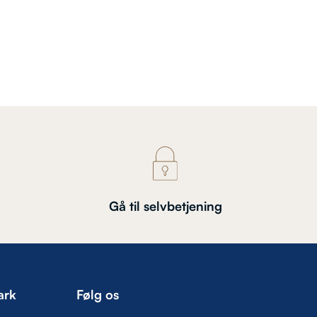
Gå til selvbetjening
ark
Følg os