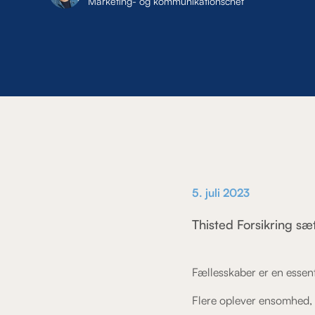
Marketing- og kommunikationschef
5. juli 2023
Thisted Forsikring sæ
Fællesskaber er en essenti
Flere oplever ensomhed, o