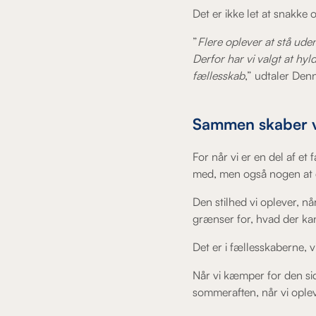
Det er ikke let at snakke 
”
Flere oplever at stå uden
Derfor har vi valgt at hyl
fællesskab
,” udtaler Den
Sammen skaber v
For når vi er en del af e
med, men også nogen at d
Den stilhed vi oplever, nå
grænser for, hvad der ka
Det er i fællesskaberne,
Når vi kæmper for den sids
sommeraften, når vi opleve