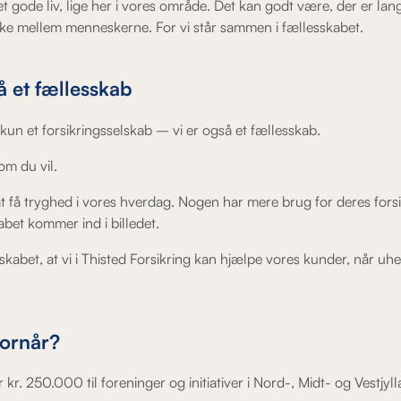
 gode liv, lige her i vores område. Det kan godt være, der er la
kke mellem menneskerne. For vi står sammen i fællesskabet.
å et fællesskab
 kun et forsikringsselskab – vi er også et fællesskab.
om du vil.
 at få tryghed i vores hverdag. Nogen har mere brug for deres for
abet kommer ind i billedet.
sskabet, at vi i Thisted Forsikring kan hjælpe vores kunder, når uhe
vornår?
 kr. 250.000 til foreninger og initiativer i Nord-, Midt- og Vestjy