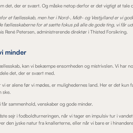
om det, der er svært. Og måske netop derfor er det vigtigt at tale 
for et fællesskab, men her i Nord-, Midt- og Vestjylland er vi god
de fællesskaberne for at sætte fokus på alle de gode ting, vi får ud
nis René Petersen, administrerende direktør i Thisted Forsikring.
i minder
t fællesskab, kan vi bekæmpe ensomheden og mistrivslen. Vi har no
ele det, der er svært med.
r vi er alene før vi mødes, er mulighedernes land. Her er det kun f
n ske.
 vi får sammenhold, venskaber og gode minder.
te sejr i fodboldturneringen, når vi tager en impulsiv tur i vande
r den jyske natur fra knallerterne, eller når vi bare er i hinande