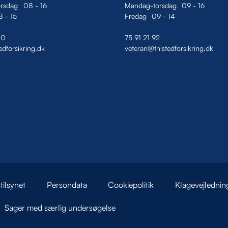
rsdag
08
-
16
Mandag-torsdag
09
-
16
8
-
15
Fredag
09
-
14
00
75 91 21 92
edforsikring.dk
veteran@thistedforsikring.dk
tilsynet
Persondata
Cookiepolitik
Klagevejlednin
Sager med særlig undersøgelse