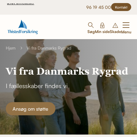
96 19 45 00
Kontakt
Søg
Min side
Skade
Menu
Hjem
Vi fra Danmarks Rygrad
Vi fra Danmarks Rygrad
I fællesskaber findes vi
Ansøg om støtte