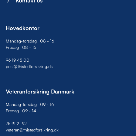
Kontakt os
Hovedkontor
Mandag-torsdag
08
-
16
Fredag
08
-
15
96 19 45 00
post@thistedforsikring.dk
Veteranforsikring Danmark
Mandag-torsdag
09
-
16
Fredag
09
-
14
75 91 21 92
veteran@thistedforsikring.dk