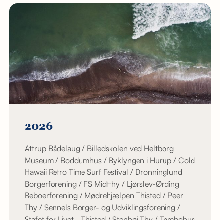
2026
Attrup Bådelaug / Billedskolen ved Heltborg
Museum / Boddumhus / Byklyngen i Hurup / Cold
Hawaii Retro Time Surf Festival / Dronninglund
Borgerforening / FS Midtthy / Ljørslev-Ørding
Beboerforening / Mødrehjælpen Thisted / Peer
Thy / Sennels Borger- og Udviklingsforening /
Stafet for Livet - Thisted / Stenhøj Thy / Tambohus