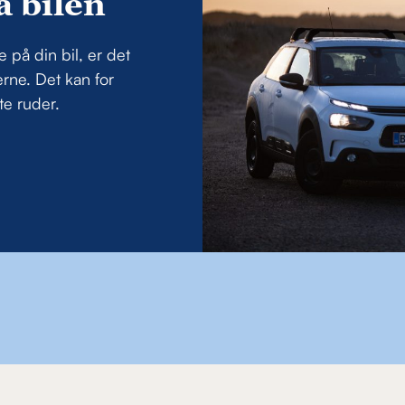
 bilen
 på din bil, er det
rne. Det kan for
te ruder.