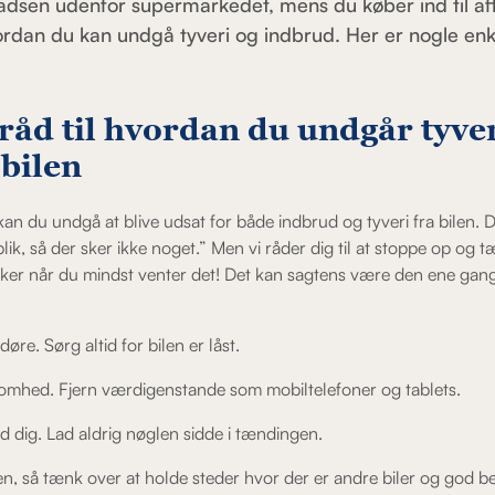
adsen udenfor supermarkedet, mens du køber ind til af
ordan du kan undgå tyveri og indbrud. Her er nogle enk
råd til hvordan du undgår tyver
 bilen
kan du undgå at blive udsat for både indbrud og tyveri fra bilen. D
lik, så der sker ikke noget.” Men vi råder dig til at stoppe op og
ker når du mindst venter det! Det kan sagtens være den ene gang 
øre. Sørg altid for bilen er låst.
hed. Fjern værdigenstande som mobiltelefoner og tablets.
d dig. Lad aldrig nøglen sidde i tændingen.
en, så tænk over at holde steder hvor der er andre biler og god b