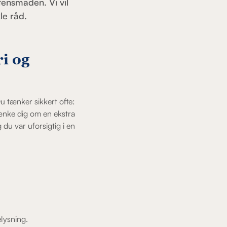
tensmaden. Vi vil
le råd.
i og
u tænker sikkert ofte:
 tænke dig om en ekstra
du var uforsigtig i en
elysning.