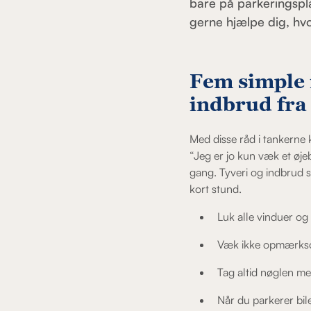
bare på parkeringspl
gerne hjælpe dig, hv
Fem simple 
indbrud fra
Med disse råd i tankerne 
“Jeg er jo kun væk et øjeb
gang. Tyveri og indbrud s
kort stund.
Luk alle vinduer og d
Væk ikke opmærksom
Tag altid nøglen me
Når du parkerer bil