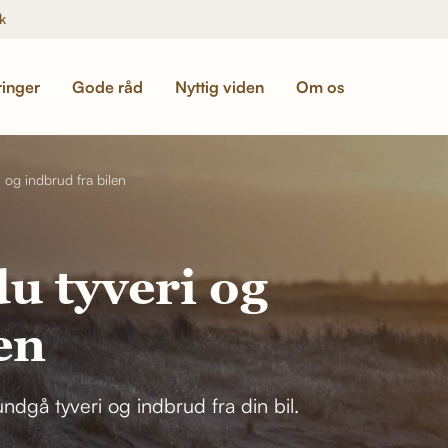
k
ringer
Gode råd
Nyttig viden
Om os
 og indbrud fra bilen
u tyveri og
en
ndgå tyveri og indbrud fra din bil.