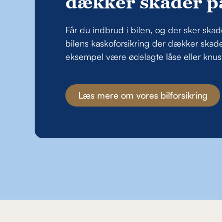
dækker skader på
Får du indbrud i bilen, og der sker skade
bilens kaskoforsikring der dækker skade
eksempel være ødelagte låse eller knus
Læs mere om vores bilforsikring