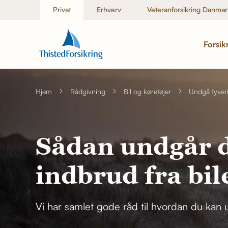
Privat
Erhverv
Veteranforsikring Danmar
Forsik
Hjem
Rådgivning
Bil og køretøjer
Undgå tyveri
Sådan undgår d
indbrud fra bil
Vi har samlet gode råd til hvordan du kan u