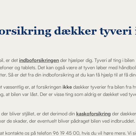
orsikring dækker tyveri i
bil, er det
indboforsikringen
der hjælper dig. Tyveri af ting i bil
lefoner og tablets. Det kan også være at tyven løber med håndbol
Så er det fra din indboforsikring at du kan få hjælp til at få dine
et væsentlig er, at forsikringen
ikke
dækker tyverier fra bilen fra hv
, at bilen var låst. Der er visse ting som aldrig er dækket ved tyve
n, der bliver stjålet, er det derimod din
kaskoforsikring
der dækker.
er de skader, der eventuelt bliver pådraget bilen ved indbruddet.
at kontakte os på telefon 96 19 45 00, hvis du vil høre mere. Vi sid