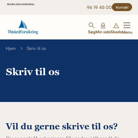
96 19 45 00
Kontakt
Søg
Min side
Skade
Menu
Hjem
Skriv til os
Skriv til os
Vil du gerne skrive til os?