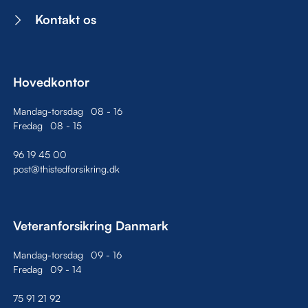
Kontakt os
Hovedkontor
Mandag-torsdag
08
-
16
Fredag
08
-
15
96 19 45 00
post@thistedforsikring.dk
Veteranforsikring Danmark
Mandag-torsdag
09
-
16
Fredag
09
-
14
75 91 21 92