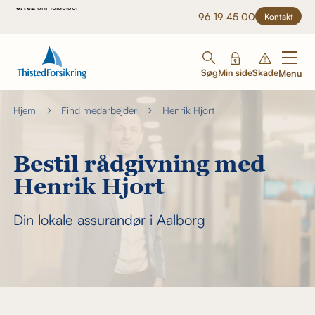
96 19 45 00
Kontakt
Søg
Min side
Skade
Menu
Hjem
Find medarbejder
Henrik Hjort
Bestil rådgivning med
Henrik Hjort
Din lokale assurandør i Aalborg