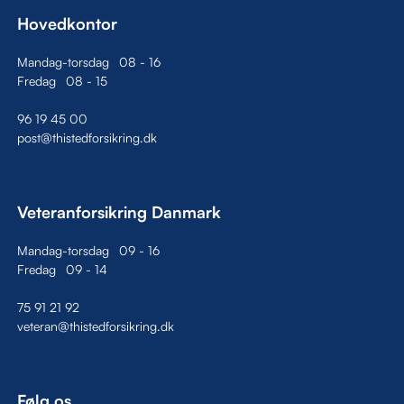
Hovedkontor
Mandag-torsdag
08
-
16
Fredag
08
-
15
96 19 45 00
post@thistedforsikring.dk
Veteranforsikring Danmark
Mandag-torsdag
09
-
16
Fredag
09
-
14
75 91 21 92
veteran@thistedforsikring.dk
Følg os