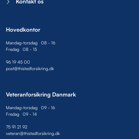
Kontakt os
Hovedkontor
Mandag-torsdag
08
-
16
Fredag
08
-
15
96 19 45 00
post@thistedforsikring.dk
Veteranforsikring Danmark
Mandag-torsdag
09
-
16
Fredag
09
-
14
75 91 21 92
veteran@thistedforsikring.dk