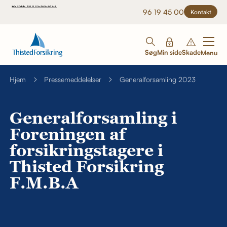
96 19 45 00
Kontakt
Søg
Min side
Skade
Menu
Hjem
Pressemeddelelser
Generalforsamling 2023
Generalforsamling i
Foreningen af
forsikringstagere i
Thisted Forsikring
F.M.B.A